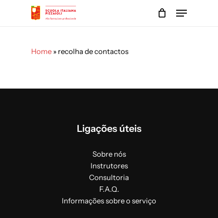
Skip
Menu
to
main
Close
content
Menu
Home
»
recolha de contactos
Ligações úteis
Sobre nós
Instrutores
Consultoria
F.A.Q.
Informações sobre o serviço