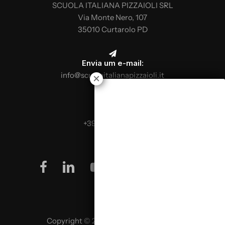
SCUOLA ITALIANA PIZZAIOLI SRL
Via Monte Nero, 107
35010 Curtarolo PD
Envia um e-mail:
info@scuolaitalianapizzaioli.it
Telefona:
+39 0499624665
facebook
linkedin
youtube
instagram
Copyright © 2026 SCUOLA ITALIANA