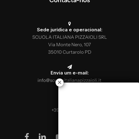
Sede jurídica e operacional:
SCUOLA ITALIANA PIZZAIOLI SRL
Via Monte Nero, 107
35010 Curtarolo PD
Envia um e-mail:
info@scuolaitalianapizzaioli.it
Telefona:
+39 0499624665
facebook
linkedin
youtube
instagram