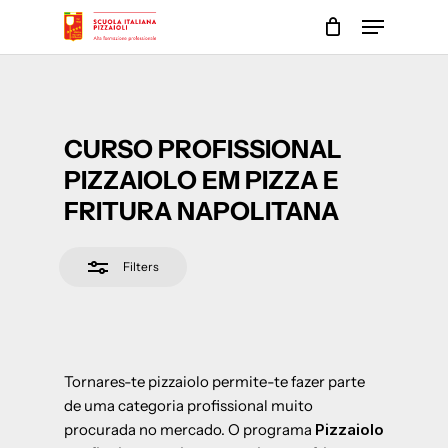
Skip
Menu
to
Close
main
Close
Filters
content
Menu
CURSO PROFISSIONAL
PIZZAIOLO EM PIZZA E
FRITURA NAPOLITANA
Filters
Tornares-te pizzaiolo permite-te fazer parte
de uma categoria profissional muito
procurada no mercado. O programa
Pizzaiolo