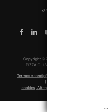
Telefona:
+39 0499624665
facebook
linkedin
youtube
instagram
Copyright © 2026 SCUOLA ITALIANA
PIZZAIOLI SRL P. IVA 02957980341
Termos e condições
|
Política de privacidade
|
Política de
cookies | Alterar preferências de cookies