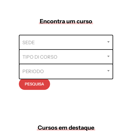
Encontra um curso
Sede
SEDE
social
Tipo
TIPO DI CORSO
de
curso
Período
PERIODO
PESQUISA
Cursos em destaque