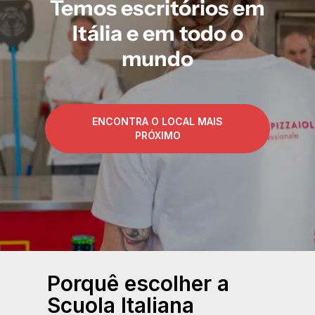
Temos
escritórios
em
Itália
e
em
todo
o
mundo
ENCONTRA O LOCAL MAIS
PRÓXIMO
Porquê escolher a
Scuola Italiana