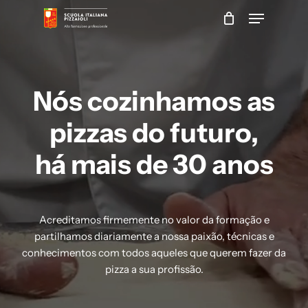
Skip
Menu
to
main
Close
content
Menu
Nós
cozinhamos
as
pizzas
do
futuro,
há mais de 30 anos
Acreditamos firmemente no valor da formação e
partilhamos diariamente a nossa paixão, técnicas e
conhecimentos com todos aqueles que querem fazer da
pizza a sua profissão.