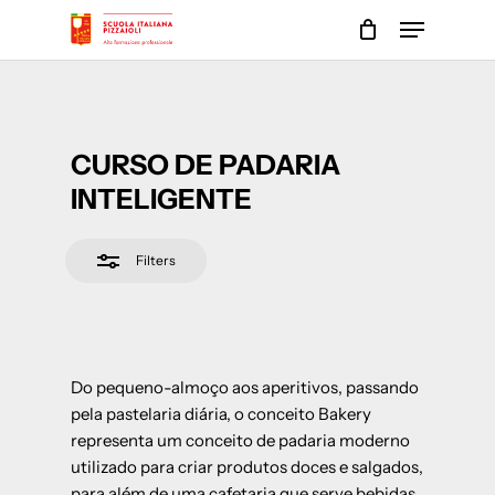
Skip
Menu
to
Close
main
Close
Filters
content
Menu
CURSO DE PADARIA
INTELIGENTE
Filters
Do pequeno-almoço aos aperitivos, passando
pela pastelaria diária, o conceito Bakery
representa um conceito de padaria moderno
utilizado para criar produtos doces e salgados,
para além de uma cafetaria que serve bebidas