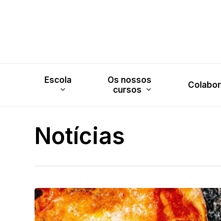
Skip
to
main
content
Escola
Os nossos
Colabo
cursos
Notícias