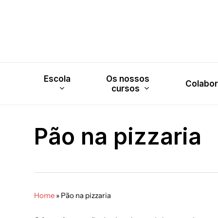
Skip
to
main
content
Escola
Os nossos
Colabo
cursos
Pão na pizzaria
Home
»
Pão na pizzaria