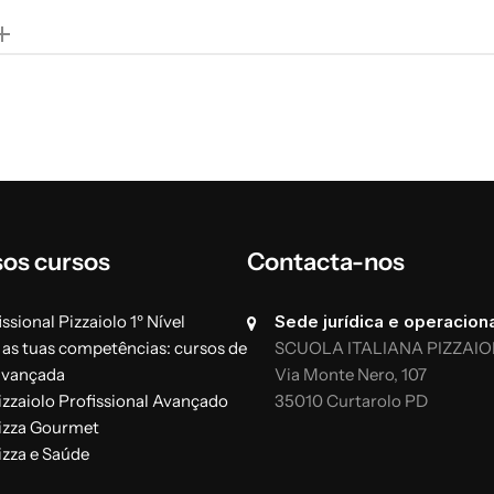
Pratica
14 horas
 a sua genética
Fazer massas de pão com
s, proteínas, hidratos de
Utilização de pré-molde
saco, conservação e
Utilização de farinhas c
sos cursos
Contacta-nos
Diferentes técnicas de 
-fermentos: os diferentes
Gestão do fermento em m
ssional Pizzaiolo 1º Nível
Sede jurídica e operaciona
sticas e percentagens de
eléctricos e a lenha
 as tuas competências: cursos de
SCUOLA ITALIANA PIZZAIO
avançada
Via Monte Nero, 107
ia operacional
izzaiolo Profissional Avançado
35010 Curtarolo PD
izza Gourmet
izza e Saúde