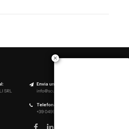
 diferentes técnicas de amassar
s e pasta de enchimento
om caraterísticas diferentes
moldagem para diferentes tipos de pão
assas diretas e indirectas e cozedura em fornos
l:
Envia um e-mail:
LI SRL
info@scuolaitalianapizzaioli.it
Telefona:
+39 0499624665
facebook
linkedin
youtube
instagram