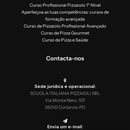
Curso Profissional Pizzaiolo 1º Nível
Aperfeiçoa as tuas competências: cursos de
Produção da receita tradicional exigida
formação avançada
pelo caderno de encargos da pizza
Curso de Pizzaiolo Profissional Avançado
napolitana STG
Curso de Pizza Gourmet
Fabrico de massa direta tradicional com
Curso de Pizza e Saúde
fermento duplo e com pré-fermento:
diferenças e semelhanças com a receita
tradicional
Contacta-nos
Desenhar o disco com a técnica
napolitana
Cozinhar dentro do tempo especificado
Análise das caraterísticas do produto
Sede jurídica e operacional:
acabado
SCUOLA ITALIANA PIZZAIOLI SRL
Via Monte Nero, 107
35010 Curtarolo PD
Envia um e-mail: