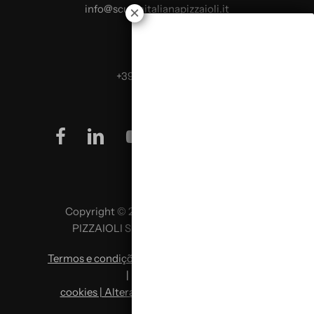
info@scuolaitalianapizzaioli.it
Telefona:
+39 0499624665
facebook
linkedin
youtube
instagram
Copyright © 2026 SCUOLA ITALIANA
PIZZAIOLI SRL P. IVA 02957980341
Termos e condições
|
Política de privacidade
|
Política de
cookies | Alterar preferências de cookies