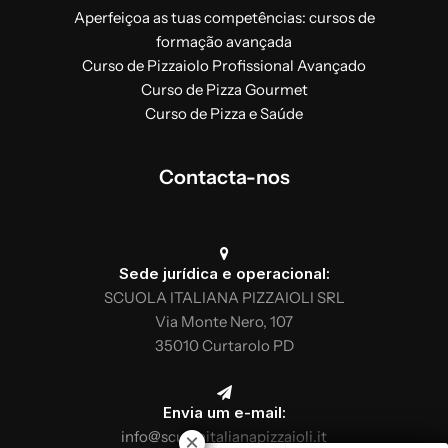
A reação de Maillard e a digestão dos
Aperfeiçoa as tuas competências: cursos de
alimentos
formação avançada
Métodos de amassar com receitas
Curso de Pizzaiolo Profissional Avançado
Curso de Pizza Gourmet
Curso de Pizza e Saúde
Equipamento de trabalho indispensável
Máquinas de amassar no mercado e as
suas diferenças
Contacta-nos
Fornos a lenha, eléctricos, de túnel e a gás:
diferenças nos modos de utilização
Caderno de especificações da “Pizza
Napoletana STG”: ingredientes, método
Sede jurídica e operacional:
específico de produção e transformação
SCUOLA ITALIANA PIZZAIOLI SRL
Cozedura de pizzas (temperatura do forno
Via Monte Nero, 107
e fenómenos bioquímicos)
35010 Curtarolo PD
Pratica
Envia um e-mail:
30 horas
info@scuolaitalianapizzaioli.it