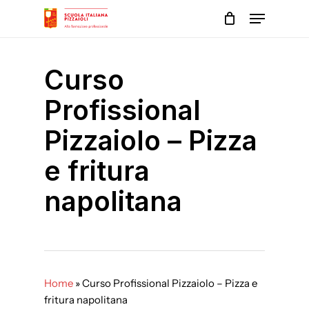
Skip
Menu
to
main
Close
content
Menu
Curso
Profissional
Pizzaiolo – Pizza
e fritura
napolitana
Home
»
Curso Profissional Pizzaiolo – Pizza e
fritura napolitana