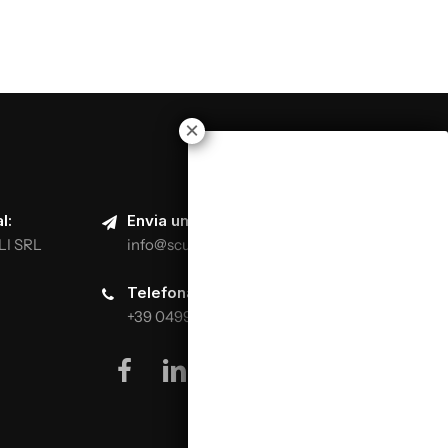
izza clássica
ta e indireta da massa
amento da massa
rada
l:
Envia um e-mail:
LI SRL
info@scuolaitalianapizzaioli.it
iferentes técnicas
ra a diferentes temperaturas e análise dos resultados
Telefona:
+39 0499624665
facebook
linkedin
youtube
instagram