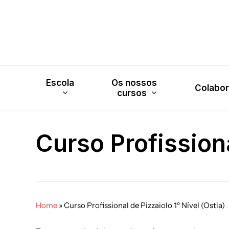
Skip
to
main
content
Escola
Os nossos
Colabo
cursos
Curso Profissiona
Home
»
Curso Profissional de Pizzaiolo 1º Nível (Ostia)