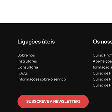
Teoria
10 horas
Os principais cereais e as suas diferenças: o trigo e
Farinha: caraterísticas químicas/físicas
Água e parâmetros analíticos: cálculo da temperat
Ligações úteis
Os nos
A ação das leveduras: leveduras comerciais, carate
Hidratos de carbono e potenciadores
Sobre nós
Curso Profi
Sal e óleo: a sua importância
Instrutores
Aperfeiçoa
Equipamento: ferramentas de trabalho, amassadeira
Consultoria
formação 
Tipos de fornos: eléctricos, a gás e a lenha e com
F.A.Q.
Curso de P
Informações sobre o serviço
Curso de P
Curso de P
SUBSCREVE A NEWSLETTER!