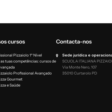
Pratica
30 horas
 a sua genética
Prepara a massa para a p
Gestão direta, semi-dire
ura e sua gestão nas massas
Partir e moldar os pães
sos cursos
Contacta-nos
rísticas e funções
Manuseamento e espalh
Gestão da massa refrige
ssional Pizzaiolo 1º Nível
Sede jurídica e operaciona
O valor dos ingredientes
 as tuas competências: cursos de
SCUOLA ITALIANA PIZZAIO
s, fornos e frigoríficos
Pratica o desenho com d
avançada
Via Monte Nero, 107
o funcionam
Gestão do forno e cozedu
izzaiolo Profissional Avançado
35010 Curtarolo PD
Exame teórico e prático
izza Gourmet
izza e Saúde