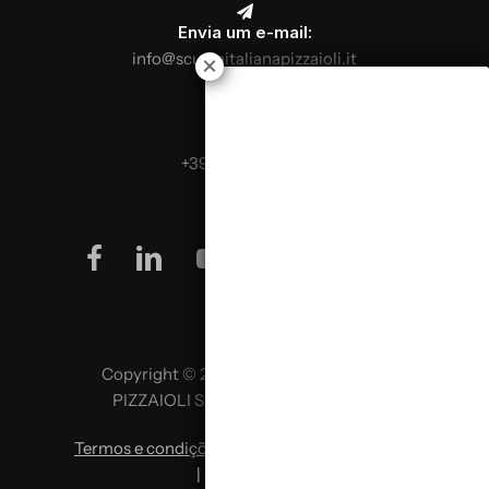
Envia um e-mail:
info@scuolaitalianapizzaioli.it
Telefona:
+39 0499624665
facebook
linkedin
youtube
instagram
Copyright © 2026 SCUOLA ITALIANA
PIZZAIOLI SRL P. IVA 02957980341
Termos e condições
|
Política de privacidade
|
Política de