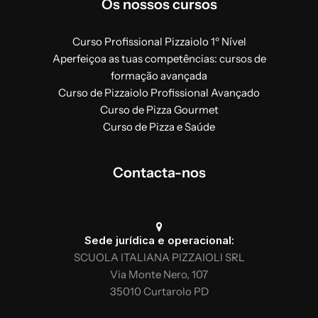
Os nossos cursos
Pratica
4 horas
Curso Profissional Pizzaiolo 1º Nível
Aperfeiçoa as tuas competências: cursos de
formação avançada
Fazer massa para pizza à mão
Curso de Pizzaiolo Profissional Avançado
Faz a massa de pizza clássica com a
Curso de Pizza Gourmet
batedeira planetária
Curso de Pizza e Saúde
Técnicas de cozedura de pizzas
Moldar a massa para a clássica pizza
redonda (staglio)
Contacta-nos
Desenhar e cozer a clássica pizza redonda
Pré-cozedura e cozedura final de pizza
numa frigideira
Degustação de pizzas feitas
Sede jurídica e operacional:
SCUOLA ITALIANA PIZZAIOLI SRL
Via Monte Nero, 107
35010 Curtarolo PD