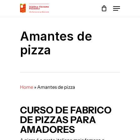
Skip
Menu
to
main
Close
content
Menu
Amantes de
pizza
Home
»
Amantes de pizza
CURSO DE FABRICO
DE PIZZAS PARA
AMADORES