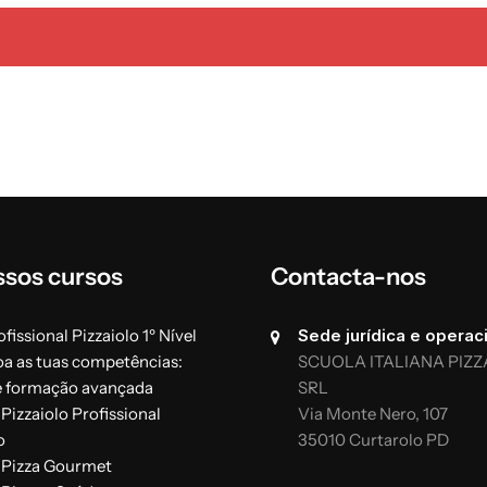
ssos cursos
Contacta-nos
fissional Pizzaiolo 1º Nível
Sede jurídica e operaci
oa as tuas competências:
SCUOLA ITALIANA PIZZ
e formação avançada
SRL
Pizzaiolo Profissional
Via Monte Nero, 107
o
35010 Curtarolo PD
 Pizza Gourmet