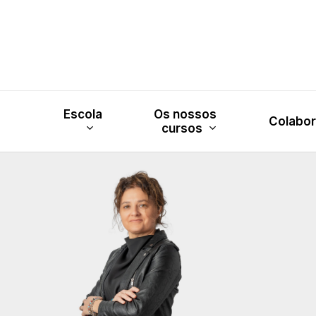
Skip
to
main
content
Escola
Os nossos
Colabo
cursos