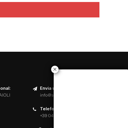
onal:
Envia um e-mail:
AIOLI
info@scuolaitalianapizzaioli.it
Telefona:
+39 0499624665