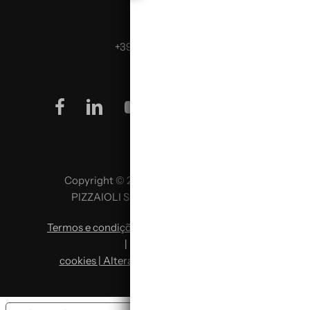
Telefona:
+39 0499624665
facebook
linkedin
youtube
instagram
Copyright © 2026 SCUOLA ITALIANA
PIZZAIOLI SRL P. IVA 02957980341
Termos e condições
|
Política de privacidade
|
Política de
cookies | Alterar preferências de cookies