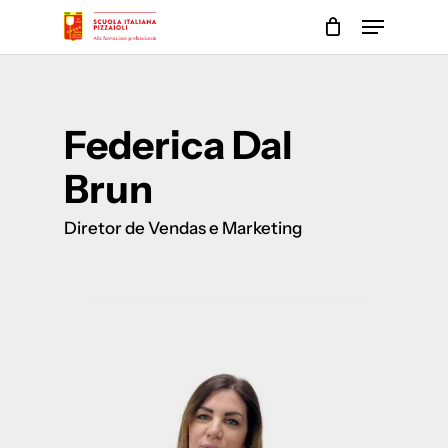
Skip
Menu
to
main
Close
content
Menu
Federica Dal
Brun
Diretor de Vendas e Marketing