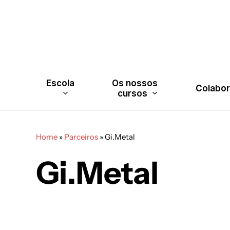
Skip
to
main
content
Escola
Os nossos
Colabo
cursos
Home
»
Parceiros
»
Gi.Metal
Gi.Metal