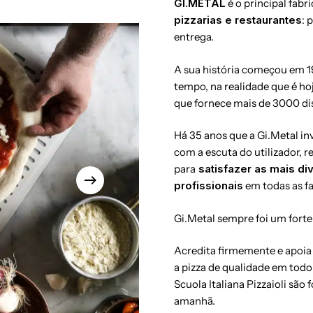
GI.METAL
é o principal fab
pizzarias e restaurantes
: 
entrega.
A sua história começou em 1
tempo, na realidade que é h
que fornece mais de 3000 di
Há 35 anos que a Gi.Metal in
com a escuta do utilizador,
para
satisfazer as mais div
profissionais
em todas as fa
Gi.Metal sempre foi um forte 
Acredita firmemente e apoia
a pizza de qualidade em tod
Scuola Italiana Pizzaioli são
amanhã.