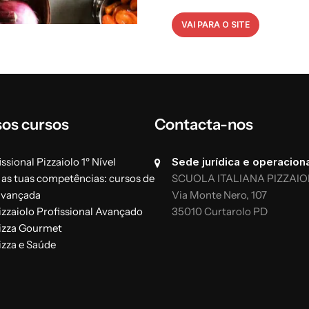
VAI PARA O SITE
sos cursos
Contacta-nos
ssional Pizzaiolo 1º Nível
Sede jurídica e operaciona
 as tuas competências: cursos de
SCUOLA ITALIANA PIZZAIO
avançada
Via Monte Nero, 107
izzaiolo Profissional Avançado
35010 Curtarolo PD
izza Gourmet
izza e Saúde