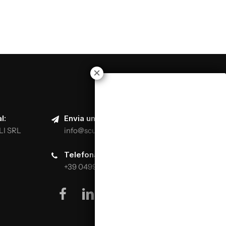
l:
Envia um e-mail:
LI SRL
info@scuolaitalianapizzaioli.it
Telefona:
+39 0499624665
facebook
linkedin
youtube
instagram