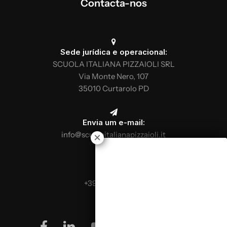
Contacta-nos
Sede jurídica e operacional:
SCUOLA ITALIANA PIZZAIOLI SRL
Via Monte Nero, 107
35010 Curtarolo PD
Envia um e-mail:
info@scuolaitalianapizzaioli.it
Telefona:
+39 0499624665
facebook
linkedin
youtube
instagram