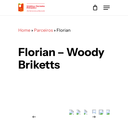
Skip
Menu
to
main
Close
content
Menu
Home
»
Parceiros
»
Florian
Florian – Woody
Briketts