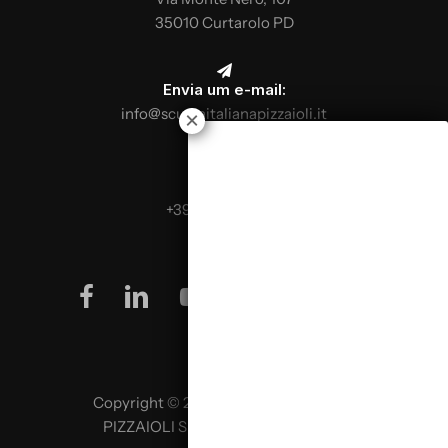
35010 Curtarolo PD
Envia um e-mail:
info@scuolaitalianapizzaioli.it
Telefona:
+39 0499624665
facebook
linkedin
youtube
instagram
Copyright © 2026 SCUOLA ITALIANA
PIZZAIOLI SRL P. IVA 02957980341