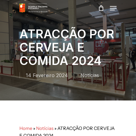
Skip
Menu
to
main
Close
content
Menu
ATRACÇÃO POR
CERVEJA E
COMIDA 2024
14 Fevereiro 2024
Notícias
Home
»
Notícias
»
ATRACÇÃO POR CERVEJA
E COMIDA 2024