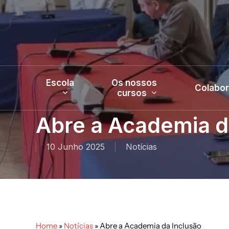
Skip
to
main
content
Escola
Os nossos
Colabo
cursos
Abre a Academia d
10 Junho 2025
Notícias
Home
»
Notícias
»
Abre a Academia da Inclusão