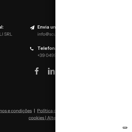
l:
Envia um e-mail:
LI SRL
info@scuolaitalianapizzaioli.it
Telefona:
+39 0499624665
facebook
linkedin
youtube
instagram
mos e condições
|
Política de privacidade
|
Política de
cookies | Alterar preferências de cookies