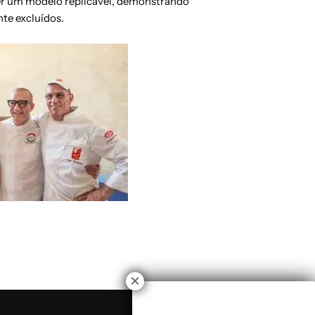
ser um modelo replicável, demonstrando
te excluídos.