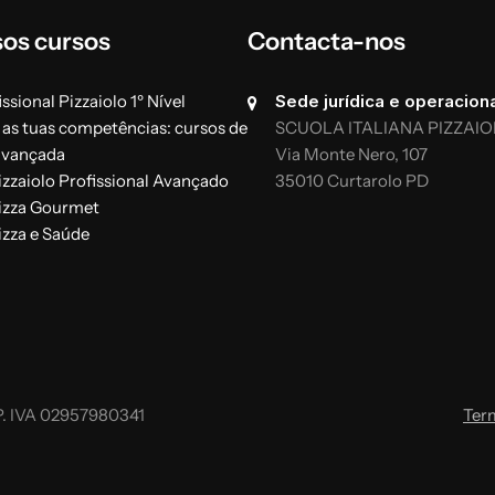
sos cursos
Contacta-nos
ssional Pizzaiolo 1º Nível
Sede jurídica e operaciona
 as tuas competências: cursos de
SCUOLA ITALIANA PIZZAIO
avançada
Via Monte Nero, 107
izzaiolo Profissional Avançado
35010 Curtarolo PD
izza Gourmet
izza e Saúde
. IVA 02957980341
Ter