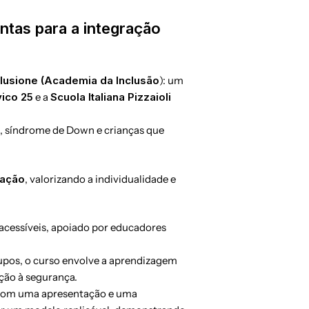
untas para a integração
clusione (Academia da Inclusão
): um
vico 25
e a
Scuola Italiana Pizzaioli
al, síndrome de Down e crianças que
ração
, valorizando a individualidade e
 acessíveis, apoiado por educadores
upos, o curso envolve a aprendizagem
nção à segurança.
ído com uma apresentação e uma