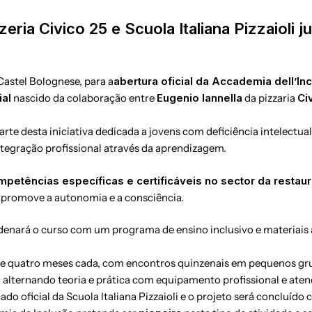
eria Civico 25 e Scuola Italiana Pizzaioli j
astel Bolognese, para a
abertura oficial da Accademia dell’In
ial
nascido da colaboração entre
Eugenio Iannella
da pizzaria
Ci
arte desta iniciativa dedicada a jovens com deficiência intelectu
integração profissional através da aprendizagem.
petências específicas e certificáveis no sector da restau
 promove a autonomia e a consciência.
rdenará o curso com um programa de ensino inclusivo e materiais
 de quatro meses cada, com encontros quinzenais em pequenos gr
o, alternando teoria e prática com equipamento profissional e ate
cado oficial da Scuola Italiana Pizzaioli e o projeto será conclu