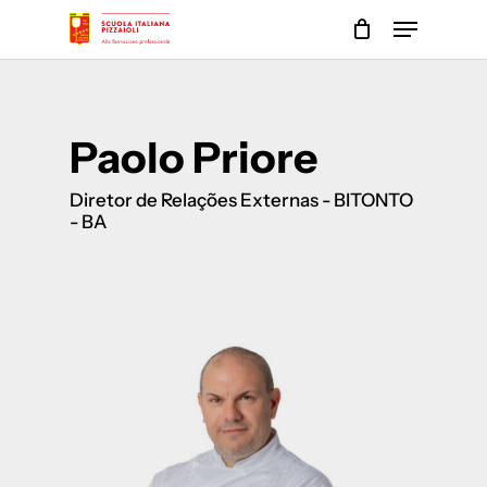
Skip
Menu
to
main
Close
content
Menu
Paolo Priore
Diretor de Relações Externas - BITONTO
- BA