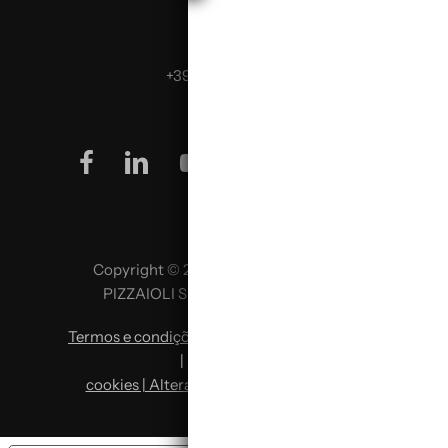
Telefona:
+39 0499624665
facebook
linkedin
youtube
instagram
Copyright © 2026 SCUOLA ITALIANA
PIZZAIOLI SRL P. IVA 02957980341
Termos e condições
|
Política de privacidade
|
Política de
cookies | Alterar preferências de cookies