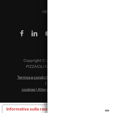
Telefona:
+39 0499624665
facebook
linkedin
youtube
instagram
Copyright © 2026 SCUOLA ITALIANA
PIZZAIOLI SRL P. IVA 02957980341
Termos e condições
|
Política de privacidade
|
Política de
cookies | Alterar preferências de cookies
Informativa sulla raccolta