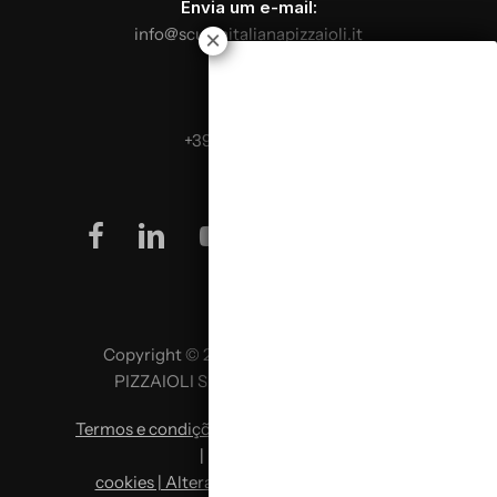
Envia um e-mail:
info@scuolaitalianapizzaioli.it
Telefona:
+39 0499624665
facebook
linkedin
youtube
instagram
Copyright © 2026 SCUOLA ITALIANA
PIZZAIOLI SRL P. IVA 02957980341
Termos e condições
|
Política de privacidade
|
Política de
cookies | Alterar preferências de cookies