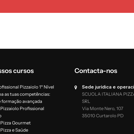
ssos cursos
Contacta-nos
fissional Pizzaiolo 1º Nível
Sede jurídica e operaci
oa as tuas competências:
SCUOLA ITALIANA PIZZ
e formação avançada
SRL
Pizzaiolo Profissional
Via Monte Nero, 107
o
35010 Curtarolo PD
 Pizza Gourmet
 Pizza e Saúde