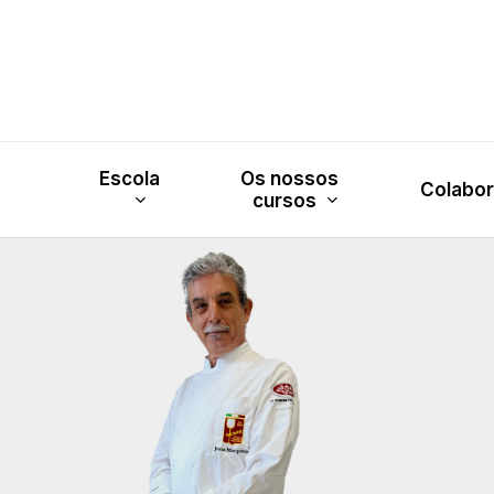
Skip
to
main
content
Escola
Os nossos
Colabo
cursos