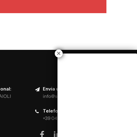
onal:
Envia um e-mail:
AIOLI
info@scuolaitalianapizzaioli.it
Telefona:
+39 0499624665
facebook
linkedin
youtube
instagram