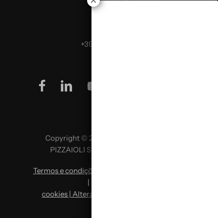
Telefona:
+39 0499624665
facebook
linkedin
youtube
instagram
Copyright © 2026 SCUOLA ITALIANA
PIZZAIOLI SRL P. IVA 02957980341
Termos e condições
|
Política de privacidade
|
Política de
cookies | Alterar preferências de cookies