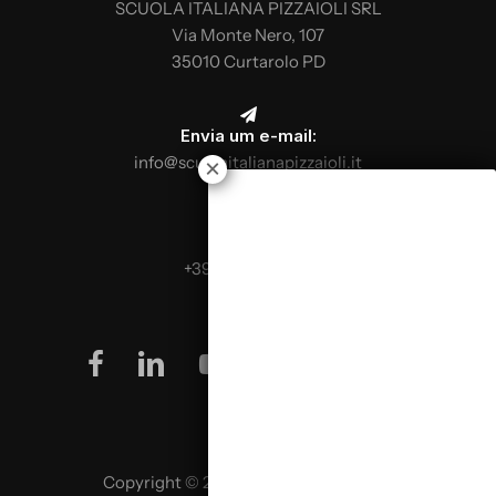
SCUOLA ITALIANA PIZZAIOLI SRL
Via Monte Nero, 107
35010 Curtarolo PD
Envia um e-mail:
info@scuolaitalianapizzaioli.it
Telefona:
+39 0499624665
facebook
linkedin
youtube
instagram
Copyright © 2026 SCUOLA ITALIANA