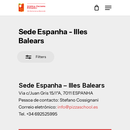
Skip
Menu
to
Close
main
Close
Filters
content
Menu
Sede Espanha - Illes
Balears
Filters
Sede Espanha – Illes Balears
Via c/Juan Gris 15/I°A, 7011 ESPANHA
Pessoa de contacto: Stefano Cossignani
Correio eletrónico:
info@pizzaschool.es
Tel. +34 692525995