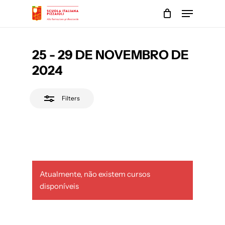
Skip
Menu
to
Close
main
Close
Filters
content
Menu
25 - 29 DE NOVEMBRO DE
2024
Filters
Atualmente, não existem cursos
disponíveis