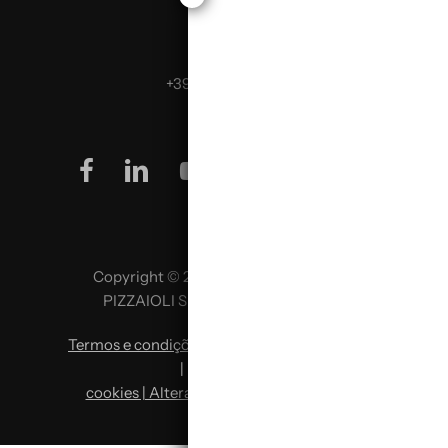
Telefona:
+39 0499624665
facebook
linkedin
youtube
instagram
Copyright © 2026 SCUOLA ITALIANA
PIZZAIOLI SRL P. IVA 02957980341
Termos e condições
|
Política de privacidade
|
Política de
cookies | Alterar preferências de cookies