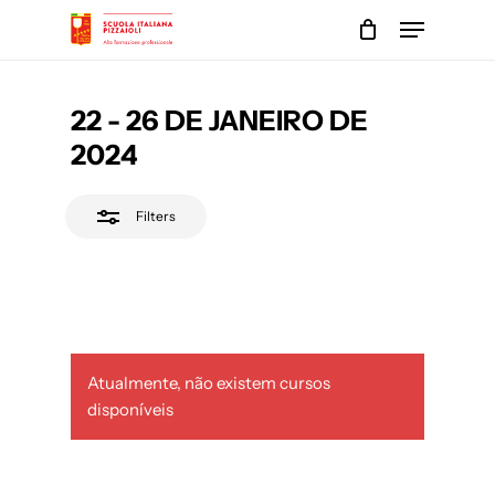
Skip
Menu
to
Close
main
Close
Filters
content
Menu
22 - 26 DE JANEIRO DE
2024
Filters
Atualmente, não existem cursos
disponíveis