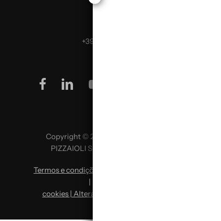
Telefona:
+39 0499624665
facebook
linkedin
youtube
instagram
Copyright © 2026 SCUOLA ITALIANA
PIZZAIOLI SRL P. IVA 02957980341
Termos e condições
|
Política de privacidade
|
Política de
cookies | Alterar preferências de cookies