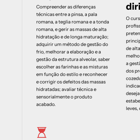
diferencias en sus usos
dir
Compreender as diferenças
Cocção da pizza: temperatura do forno e
técnicas entre a pinsa, a pala
fenómenos bioquímicos
O curs
romana, a teglia romana e a tonda
A seleção dos ingredientes
profis
romana, e gerir as massas de alta
Segurança e higiene para trabalhares de 
preten
hidratação e de longa maturação;
segura e profissional numa pizzaria
princi
adquirir um método de gestão do
de alt
frio, melhorar a elaboração e a
melhor
gestão da estrutura alveolar, saber
a gest
escolher as farinhas e as misturas
dos pr
em função do estilo e reconhecer
cozedu
e corrigir os defeitos das massas
indica
hidratadas; avaliar técnica e
deseja
sensorialmente o produto
estab
acabado.
leves, 