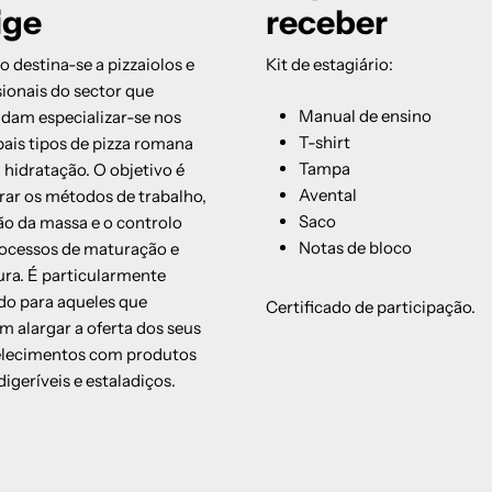
ige
receber
o destina-se a pizzaiolos e
Kit de estagiário:
sionais do sector que
forma
Manual de ensino
dam especializar-se nos
T-shirt
pais tipos de pizza romana
Tampa
a hidratação. O objetivo é
Avental
ar os métodos de trabalho,
Saco
ão da massa e o controlo
Notas de bloco
ocessos de maturação e
ra. É particularmente
do para aqueles que
Certificado de participação.
m alargar a oferta dos seus
elecimentos com produtos
digeríveis e estaladiços.