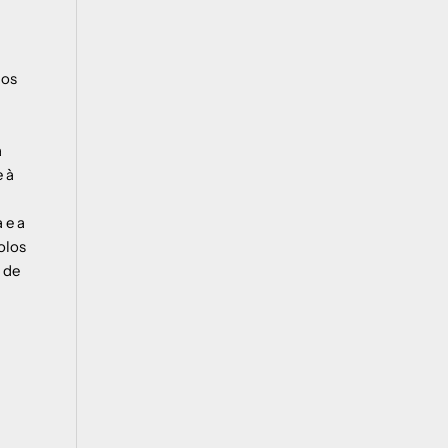
dos
a
e à
 e a
olos
 de