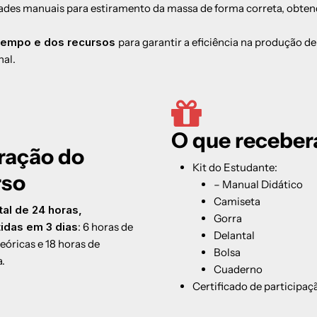
dades manuais para estiramento da massa de forma correta, obte
 tempo e dos recursos
para garantir a eficiência na produção de
nal.
O que receber
ração do
Kit do Estudante:
rso
– Manual Didático
Camiseta
tal de 24 horas,
Gorra
tidas em 3 dias
: 6 horas de
Delantal
teóricas e 18 horas de
Bolsa
a.
Cuaderno
Certificado de participaç