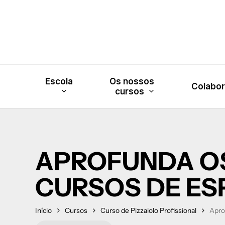
Skip
to
main
content
Escola
Os nossos
Colabo
cursos
APROFUNDA O
CURSOS DE ES
Início
Cursos
Curso de Pizzaiolo Profissional
Apro