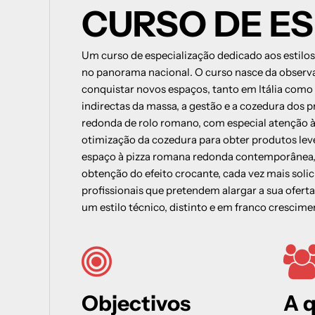
CURSO DE E
elementos: hidratos de carbono, proteína
humidade, minerais e gorduras
As vitaminas e a sua importância
Um curso de especialização dedicado aos estilo
Indicações sobre o saco de harina e a sua 
no panorama nacional. O curso nasce da observ
conservação
conquistar novos espaços, tanto em Itália como 
Equipamentos de laboratório para determ
indirectas da massa, a gestão e a cozedura dos pri
qualidade da farinha, o W e a energia da f
redonda de rolo romano, com especial atenção à 
Importância dos elementos que compõem
otimização da cozedura para obter produtos lev
massa e a segurança da sua incorporação
espaço à pizza romana redonda contemporânea, 
Processos de fermentação e maturação d
obtenção do efeito crocante, cada vez mais soli
massa: diferenças
profissionais que pretendem alargar a sua oferta
Reação de Maillard e digestão dos alimen
um estilo técnico, distinto e em franco crescime
Métodos de amasado com receitas
Equipos:
– Utensilios de trabajo indispensables
– Amasadoras disponibles en el mercado 
diferencias
Objectivos
A 
– Hornos de leña, eléctricos, de túnel y a g