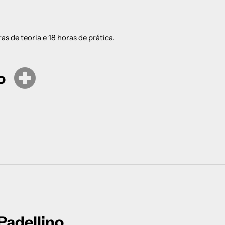
as de teoria e 18 horas de prática.
o
Pratica
18 horas
Preparação de massas para: pinsa, pala roman
ilos
teglia romana e tonda romana
Gestão da Biga e do poolish
Técnicas de dobragem e reforço
0, 1, 2
Rolagem e manuseamento
Deitado no banco e com a pá
 Padellino