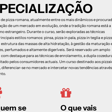
SPECIALIZAÇÃO
s,
calibração dos ingredientes
Gestão do forno e da cozedura a diferentes
temperaturas com análise dos resultados
s de pizza romana, atualmente entre os mais dinâmicos e procura
correta
Organização do trabalho para o dia seguinte e
ação de um mercado em evolução, onde a tradição romana está a
limpeza
no estrangeiro. Durante o curso, serão exploradas as técnicas
inar a
ncipais estilos romanos: pinsa, pizza in pala, pizza in teglia e pizz
arinha
estrutura das massas de alta hidratação, à gestão da maturação 
 a
es, perfumados e altamente digeríveis. Será reservado um amplo
com destaque para as técnicas de enrolamento, a dupla cozedura
a
citado pelos consumidores actuais. Um curso destinado aos pizzai
, diferenciar-se no mercado e intercetar novas tendências através
tos
nto.
y sus
quem se
O que vais
as: