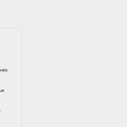
veis
ue
-