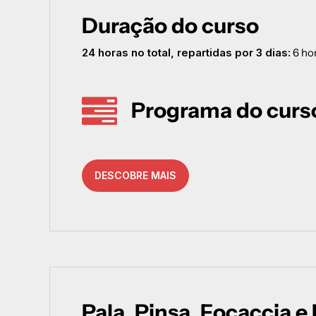
Duração do curso
24 horas no total, repartidas por 3 dias:
6 hor
Programa do curs
Teoria
DESCOBRE MAIS
6 horas
Evolução histórica das pizzas romanas
Diferenças estruturais entre os quatro est
Farinhas de alta hidratação
W, P/L, estabilidade
Caraterísticas estruturais das farinhas 00, 
e integrais
Pala, Pinsa, Focaccia e