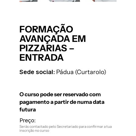
FORMAÇÃO
AVANÇADA EM
PIZZARIAS –
ENTRADA
Sede social:
Pádua (Curtarolo)
O curso pode ser reservado com
pagamento a partir de numa data
futura
Preço:
Serás contactado pelo Secretariado para confirmar a tua
inscrição no curso