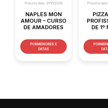
Próxima data: 31/10/2026
Próxima data
NAPLES MON
PIZZ
AMOUR – CURSO
PROFIS
DE AMADORES
DE 1º
PORMENORES E
PORMEN
DATAS
DAT